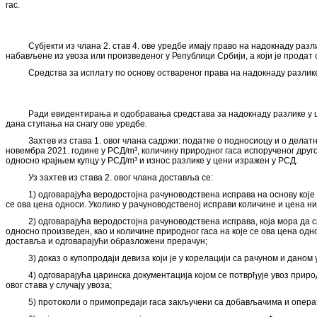
гас.
Субјекти из члана 2. став 4. ове уредбе имају право на надокнаду раз
набављене из увоза или произведеног у Републици Србији, а који је продат 
Средства за исплату по основу оствареног права на надокнаду разлике 
Ради евидентирања и одобравања средстава за надокнаду разлике у цен
дана ступања на снагу ове уредбе.
Захтев из става 1. овог члана садржи: податке о подносиоцу и о делатн
новембра 2021. године у РСД/m³, количину природног гаса испорученог другом
односно крајњем купцу у РСД/m³ и износ разлике у цени изражен у РСД.
Уз захтев из става 2. овог члана доставља се:
1) одговарајућа веродостојна рачуноводствена исправа на основу које 
се ова цена односи. Уколико у рачуноводственој исправи количине и цена ни
2) одговарајућа веродостојна рачуноводствена исправа, која мора да с
односно произведен, као и количине природног гаса на које се ова цена одно
доставља и одговарајући образложени прерачун;
3) доказ о купопродаји девиза који је у корелацији са рачуном и даном у
4) одговарајућа царинска документација којом се потврђује увоз приро
овог става у случају увоза;
5) протоколи о примопредаји гаса закључени са добављачима и опера