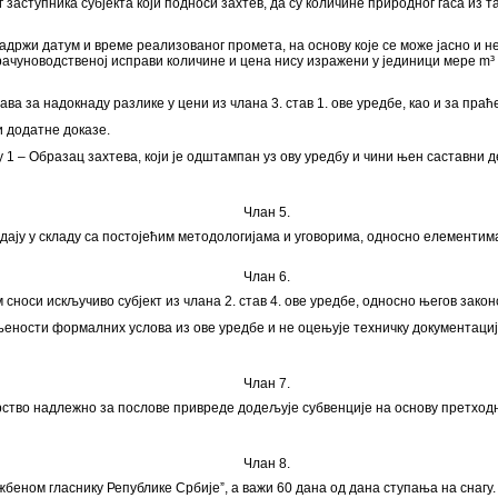
 заступника субјекта који подноси захтев, да су количине природног гаса из
адржи датум и време реализованог промета, на основу које се може јасно и н
 рачуноводственој исправи количине и цена нису изражени у јединици мере m³ у
 за надокнаду разлике у цени из члана 3. став 1. ове уредбе, као и за пра
и додатне доказе.
гу 1 – Образац захтева, који је одштампан уз ову уредбу и чини њен саставни 
Члан 5.
одају у складу са постојећим методологијама и уговорима, односно елементима
Члан 6.
сноси искључиво субјект из члана 2. став 4. ове уредбе, односно његов закон
уњености формалних услова из ове уредбе и не оцењује техничку документациј
Члан 7.
ство надлежно за послове привреде додељује субвенције на основу претходн
Члан 8.
беном гласнику Републике Србијеˮ, а важи 60 дана од дана ступања на снагу.