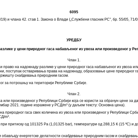
6095
9) и члана 42. став 1. Закона о Влади („Службени гласник РС”, бр. 55/05, 71/05 
УРЕДБУ
азлике у цени природног гаса набављеног из увоза или произведеног у Ре
Члан 1.
 право на надокнаду разлике у цени природног гаса набављеног из увоза или
 цени, поступак остваривања права на надокнаду, образовање цене природног г
 тржишту снабдевања природним гасом.
ог за потрошњу на територији Републике Србије.
Члан 2.
за или произведеног у Републици Србији која се користи за обрачун цене за 
ембар 2021. године изражене у РСД/m³ (у даљем тексту: Основна цена).
на природног гаса свих количина из увоза или произведеног у Републици Срби
СД/m³.
 при притиску од 101325 Pa (1,01325 bar), температури од 288,15 К (15 ºC) и 
оји обављају енергетске делатности снабдевање природним гасом и снабдевањ