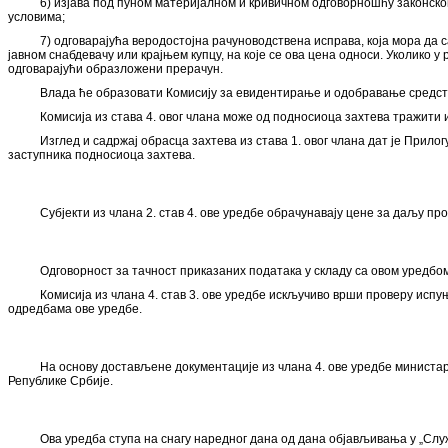
6) изјава под пуном материјалном и кривичном одговорношћу законског
условима;
7) одговарајућа веродостојна рачуноводствена исправа, која мора да с
јавном снабдевачу или крајњем купцу, на које се ова цена односи. Уколико у
одговарајући образложени прерачун.
Влада ће образовати Комисију за евидентирање и одобравање средстава
Комисија из става 4. овог члана може од подносиоца захтева тражити 
Изглед и садржај обрасца захтева из става 1. овог члана дат је Прило
заступника подносиоца захтева.
Субјекти из члана 2. став 4. ове уредбе обрачунавају цене за даљу пр
Одговорност за тачност приказаних података у складу са овом уредбом 
Комисија из члана 4. став 3. ове уредбе искључиво врши проверу исп
одредбама ове уредбе.
На основу достављене документације из члана 4. ове уредбе министар
Републике Србије.
Ова уредба ступа на снагу наредног дана од дана објављивања у „Служ