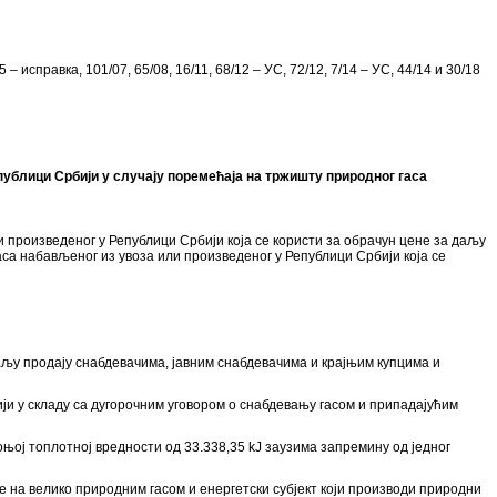
– исправка, 101/07, 65/08, 16/11, 68/12 – УС, 72/12, 7/14 – УС, 44/14 и 30/18
публици Србији у случају поремећаја на тржишту природног гаса
 произведеног у Републици Србији која се користи за обрачун цене за даљу
аса набављеног из увоза или произведеног у Републици Србији која се
даљу продају снабдевачима, јавним снабдевачима и крајњим купцима и
ји у складу са дугорочним уговором о снабдевању гасом и припадајућим
доњој топлотној вредности од 33.338,35 kЈ заузима запремину од једног
е на велико природним гасом и енергетски субјект који производи природни