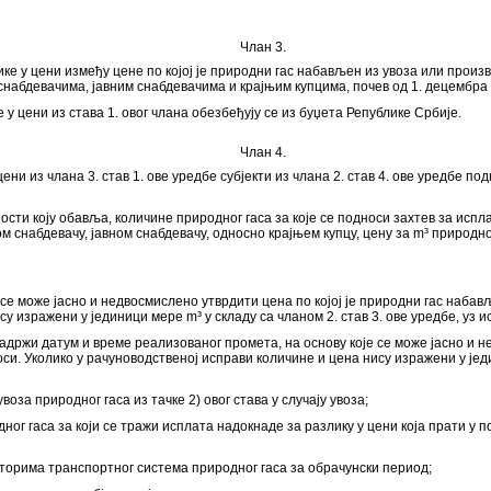
Члан 3.
лике у цени између цене по којој је природни гас набављен из увоза или прои
снабдевачима, јавним снабдевачима и крајњим купцима, почев од 1. децембра 
у цени из става 1. овог члана обезбеђују се из буџета Републике Србије.
Члан 4.
и из члана 3. став 1. ове уредбе субјекти из члана 2. став 4. ове уредбе 
ости коју обавља, количине природног гаса за које се подноси захтев за испл
 снабдевачу, јавном снабдевачу, односно крајњем купцу, цену за m³ природног 
се може јасно и недвосмислено утврдити цена по којој је природни гас набављ
су изражени у јединици мере m³ у складу са чланом 2. став 3. ове уредбе, уз
адржи датум и време реализованог промета, на основу које се може јасно и н
си. Уколико у рачуноводственој исправи количине и цена нису изражени у једин
воза природног гаса из тачке 2) овог става у случају увоза;
дног гаса за који се тражи исплата надокнаде за разлику у цени која прати у 
торима транспортног система природног гаса за обрачунски период;