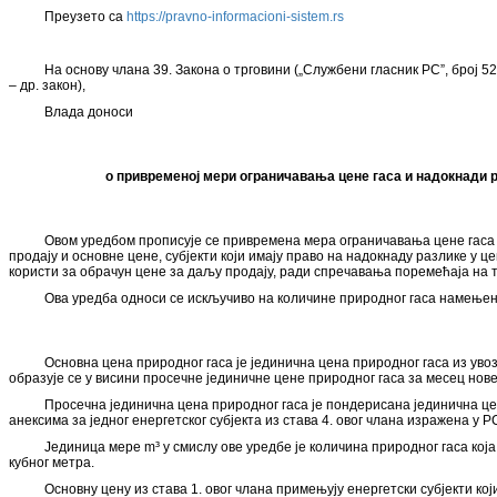
Преузето са
https://pravno-informacioni-sistem.rs
На основу члана 39. Закона о трговини („Службени гласник РС”, број 52/1
– др. закон),
Влада доноси
о привремeној мери ограничавања цене гаса и надокнади р
Овом уредбом прописује се привремена мера ограничавања цене гаса и
продају и основне цене, субјекти који имају право на надокнаду разлике у
користи за обрачун цене за даљу продају, ради спречавања поремећаја на
Ова уредба односи се искључиво на количине природног гаса намењен
Основна цена природног гаса је јединична цена природног гаса из уво
образује се у висини просечне јединичне цене природног гаса за месец нов
Просечна јединична цена природног гаса је пондерисана јединична це
анексима за једног енергетског субјекта из става 4. овог члана изражена у Р
Јединица мере m³ у смислу ове уредбе је количина природног гаса која
кубног метра.
Основну цену из става 1. овог члана примењују енергетски субјекти к