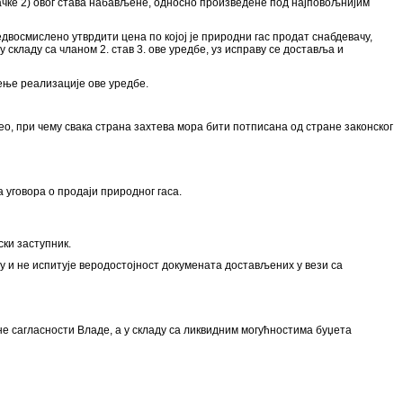
 тачке 2) овог става набављене, односно произведене под најповољнијим
едвосмислено утврдити цена по којој је природни гас продат снабдевачу,
 складу са чланом 2. став 3. ове уредбе, уз исправу се доставља и
ћење реализације ове уредбе.
део, при чему свака страна захтева мора бити потписана од стране законског
 уговора о продаји природног гаса.
ски заступник.
у и не испитује веродостојност докумената достављених у вези са
е сагласности Владе, а у складу са ликвидним могућностима буџета