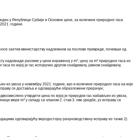
зведен у Републици Србији и Основне цене, за количине природног гаса
2021. године.
подносе захтев министарству надлежном за послове привреде, почевши од
ату надокнаде разлике у цени израженој у m³, цену за m³ природног гаса из
гаса по којој је гас испоручен другом снабдевачу, јавном снабдевачу,
ен из увоза у новембру 2021. године, као и количине природног гаса на које
 исправу се доставља и одговарајући образложени прерачун;
едвосмислено утврдити цена по којој је природни гас набављен из увоза,
ици мере m³ у складу са чланом 2. став 3. ове уредбе, уз исправу се
подацима одговарајућу веродостојну рачуноводствену исправу из тачке 2)